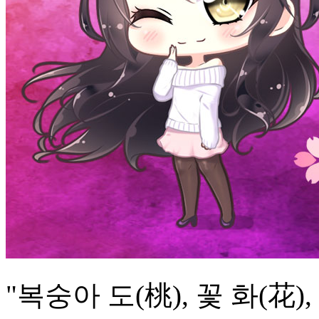
"복숭아 도(桃), 꽃 화(花